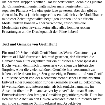
usf. werden Treppen sichtbar. Das ist bedauerlich, denn die Qualität
der Originalzeichnungen hätte sicher mehr hergegeben. Ein
separater Plansatz wäre eine gute Idee gewesen, aber den gibt es
eben nicht. Es ist ja nicht augeschlossen, daß sich viele Modellbauer
mit dieser Zeichungsqualität begnügen können und sie für ein
Modell nutzen können – aber verwöhnte, anspruchsvolle
Modellisten seien gewarnt, keine allzu allzu hochgesteckten
Erwartungen an die Druckqualität der Pläne haben!
Text und Gemälde von Geoff Hunt
Für rund 20 Seiten erhält Geoff Hunt das Wort: „Constructing a
Picture of HMS Surprise“. Ich muß gestehen, daß für mich die
Gemälde von Hunt eigentlich nur ein hübscher Nebenaspekt des
Buchs waren, denn mich interessierte vor allem die historische
Surprise. Aber die vielen schönen Gemälde hier versammelt zu
haben - viele davon im großen ganzseitigen Format - und von Geoff
Hunt seine Arbeit von der Recherche techhnischer Details bis zum
Entwurf einer Komposition für das Gemälde erklärt zu bekommen,
ist weit schöner und interessanter, als ich zunächst annahm. Im
Abschnitt über die Romane „cover by cover“ sieht man Hunts
Entwurfsskizzen den fertigen Gemälden gegenübergestellt. Hunt hat
sich für die Arbeit an den Cover-Gemälden nicht nur intensiv nicht
nur in die allgemeine Schiffbaukunst und Aspekte der