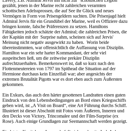
Lavery, z.B. Admiral Jervis ihn nicht zur "schottischen Legion"
gezählt, jenen in der Marine recht zahlreichen verarmten
schottischen Adelssprossen, die auf See ihr Glück und neues
Vermögen in Form von Prisengeldern suchten. Die Prisenjagd hielt
Admiral Jervis für ein Grundübel der Marine, weil es Offiziere dazu
bringen konnte, falsche Präferenzen zu setzen. Hamiltons
Fähigkeiten jedoch schätzte der Admiral; die zahlreichen Prisen, die
der Kapitän mit der Surprise nahm, scheinen sich auf Jervis'
Meinung nicht negativ ausgewirkt zu haben. Worin beide
übereinstimmten, war offensichtlich die Auffassung von Disziplin.
Hamilton war ein sehr harter Kommandant, der sehr viel
auspeitschen ließ, um die zeitweise prekäre Disziplin
aufrechtzuerhalten. Bemerkenswert ist, daß so kurz nach den
Flottenmeutereien von 1797 im Spithead die Situation auf der
Hermione durchaus kein Einzelfall war; aber angesichts der
extremen Brutalität Pigotts war es dort eben auch zum Äußersten
gekommen.
Ein Exkurs, das auch den härter gesottenen Landratten einen guten
Eindruck von den Lebensbedingungen an Bord eines Kriegsschiffs
geben wird, ist „A Visit on Board“, eine Art Führung durchs Schiff.
Illustriert ist dieser Abschnitt mit Fotos vom Äußeren, Inneren und
den Decks von Victory, Trincomalee und der Film-Surprise (ex
Rose). Auch einige Grundlagen zur Seemannschaft werden gezeigt.