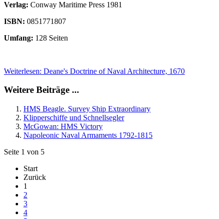
Verlag:
Conway Maritime Press 1981
ISBN:
0851771807
Umfang:
128 Seiten
Weiterlesen: Deane's Doctrine of Naval Architecture, 1670
Weitere Beiträge ...
HMS Beagle. Survey Ship Extraordinary
Klipperschiffe und Schnellsegler
McGowan: HMS Victory
Napoleonic Naval Armaments 1792-1815
Seite 1 von 5
Start
Zurück
1
2
3
4