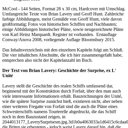
McCool - 144 Seiten, Format 28 x 30 cm, Hardcover mit Umschlag.
Umfangreiche Texte von Brian Lavery und Geoff Hunt. Zahlreiche
farbige Abbildungen, meist Gemälde von Geoff Hunt, viele davon
großformatig; Fotos von historischen Schiffen und Nachbauten;
einige Abbildungen historischer Pläne, sowie neugezeichnete Pläne
von Karl Heinz Marquardt. Register ist vorhanden. Erstauflage
Conway/Anova 2008, vorliegende Auflage Bloomsbury 2015.
Das Inhaltsverzeichnis mit den einzelnen Kapiteln folgt am Schluß.
Die vier inhaltichen Abschnitte, die ich hier zusammengefaßt habe,
entsprechen also nicht der Kapitelanzahl im Buch.
Der Text von Brian Lavery: Geschichte der Surprise, ex L'
Unité
Lavery stellt die Geschichte des realen Schiffs umfassend dar,
beginnend mit der Konstruktion durch Forfait, über den man auch
viele interessante Informationen erhält. Bauzeichnungen der Unité,
wie die spätere Surprise zunächst hieß, existieren nicht, aber neben
einer weiteren Fregatte von Forfait sind die auch die Pläne eines
Schwesterschiffs namens Tourterelle abgedruckt, die das Schiff
noch in dem Bauzustand zeigen, in
2044013177_LaverySurprisesm.jpg.3d1b0a4063033a1d6415c6cdaa0
die Briten sie erbeuteten - jedoch weist Lavery darauf hin, daß die