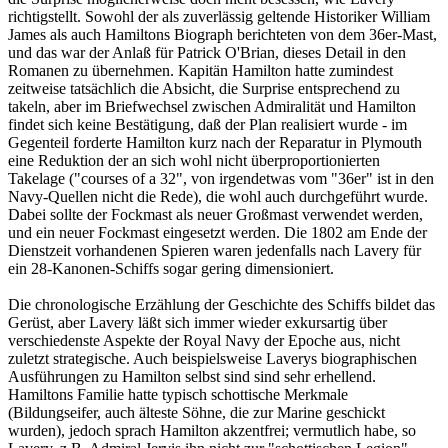
richtigstellt. Sowohl der als zuverlässig geltende Historiker William
James als auch Hamiltons Biograph berichteten von dem 36er-Mast,
und das war der Anlaß für Patrick O'Brian, dieses Detail in den
Romanen zu übernehmen. Kapitän Hamilton hatte zumindest
zeitweise tatsächlich die Absicht, die Surprise entsprechend zu
takeln, aber im Briefwechsel zwischen Admiralität und Hamilton
findet sich keine Bestätigung, daß der Plan realisiert wurde - im
Gegenteil forderte Hamilton kurz nach der Reparatur in Plymouth
eine Reduktion der an sich wohl nicht überproportionierten
Takelage ("courses of a 32", von irgendetwas vom "36er" ist in den
Navy-Quellen nicht die Rede), die wohl auch durchgeführt wurde.
Dabei sollte der Fockmast als neuer Großmast verwendet werden,
und ein neuer Fockmast eingesetzt werden. Die 1802 am Ende der
Dienstzeit vorhandenen Spieren waren jedenfalls nach Lavery für
ein 28-Kanonen-Schiffs sogar gering dimensioniert.
Die chronologische Erzählung der Geschichte des Schiffs bildet das
Gerüst, aber Lavery läßt sich immer wieder exkursartig über
verschiedenste Aspekte der Royal Navy der Epoche aus, nicht
zuletzt strategische. Auch beispielsweise Laverys biographischen
Ausführungen zu Hamilton selbst sind sind sehr erhellend.
Hamiltons Familie hatte typisch schottische Merkmale
(Bildungseifer, auch älteste Söhne, die zur Marine geschickt
wurden), jedoch sprach Hamilton akzentfrei; vermutlich habe, so