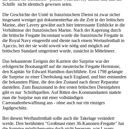
Schiffe nicht identisch gewesen seien.
Die Geschichte der Unité in französischem Dienst ist zwar sicher
insgesamt weniger gut dokumentierbar als die Zeit in der britischen
Marine, aber Lavery gewährt auch hier interessante Einblicke in die
Verhältnisse der französischen Marine. Nach der Kaperung durch
die britische Fregatte Inconstant wurde die französische Fregatte in
die Royal Navy eingereiht und diente nach einem Wertaufenthalt in
Ajaccio, bei der sie wohl soweit wie nötig und möglich auf
britischen Standard umgerüstet wurde, zunächst in Mittelmeer.
Das bekannteste Ereignis der Karriere der Surprise war der
erfolgreiche Bootsangriff auf die meuterische Fregatte Hermione,
den Kapitän Sir Edward Hamilton durchführte. Erst 1798 gelangte
die Surprise zu einer Überholung nach England, und hier entstanden
die bekannten Pläne, die den den Zustand nach dieser Reparatur
darstellen. Zum Bauzustand in den ersten britischen Dienstjahren
gibt es nur Schriftquellen. Auf Bitten des Kommandanten stattete
man die Surprise nun mit einer vollständigen
Carronadenbewaffnung aus - ohne auch nur ein einziges
Jagdgeschütz.
Bei diesem Werftaufenthalt sollte auch die Takelage verändert
werde. Den berühmten "Großmast einer 36-Kanonen-Fregatte" hat
die Surprise möglicherweise doch nicht besessen, wie Lavery