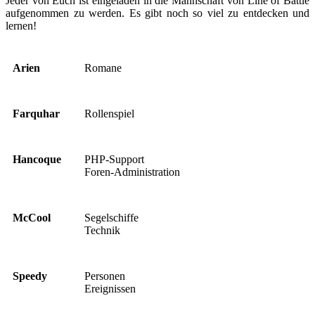
Jeder von Euch ist eingeladen in die Mannschaft von Line of Battle
aufgenommen zu werden. Es gibt noch so viel zu entdecken und
lernen!
Arien
Romane
Farquhar
Rollenspiel
Hancoque
PHP-Support
Foren-Administration
McCool
Segelschiffe
Technik
Speedy
Personen
Ereignissen