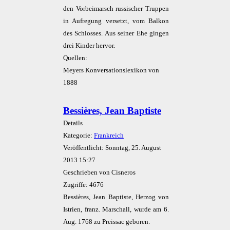
den Vorbeimarsch russischer Truppen
in Aufregung versetzt, vom Balkon
des Schlosses. Aus seiner Ehe gingen
drei Kinder hervor.
Quellen:
Meyers Konversationslexikon von
1888
Bessières, Jean Baptiste
Details
Kategorie:
Frankreich
Veröffentlicht: Sonntag, 25. August
2013 15:27
Geschrieben von Cisneros
Zugriffe: 4676
Bessières, Jean Baptiste, Herzog von
Istrien, franz. Marschall, wurde am 6.
Aug. 1768 zu Preissac geboren.