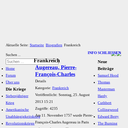
Aktuelle Seite:
Startseite
Biografien
Frankreich
INFO SCHLIESSEN
Suchen ...
Frankreich
Neue
Augereau, Pierre-
Beiträge
Home
François-Charles
Forum
Samuel Hood
Details
Über uns
Thomas
Kategorie:
Frankreich
Die Kriege
Masterman
Veröffentlicht: Sonntag, 25. August
Siebenjähriger
Hardy
2013 15:21
Krieg
Cuthbert
Zugriffe: 4235
Amerikanische
Collingwood
Am 11. November 1757 wurde Pierre-
Unabhängigkeitskrieg
Edward Berry
François-Charles Augereau in Paris
Revolutionskriege
The Burning