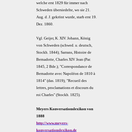
welche erst 1829 für immer nach
Schweden übersiedelte, wo sie 21.
Aug. d. J. gekrönt wurde, starb erst 19.
Dez. 1860.
Vgl. Geijer, K. XIV. Johann, König
von Schweden (schwed. u. deutsch,
Stockh. 1844); Sarrans, Histoire de
Bernadotte, Charles XIV Jean (Par.
1845, 2 Bde.); "Correspondance de
Bernadotte avec Napoléon de 1810 à
1814" (das. 1819); "Recueil des
lettres, proclamations et discours du
roi Charles" (Stockh. 1825).
Meyers Konversationslexikon von
1888
http://www.meyers-
konversationslexikon.de