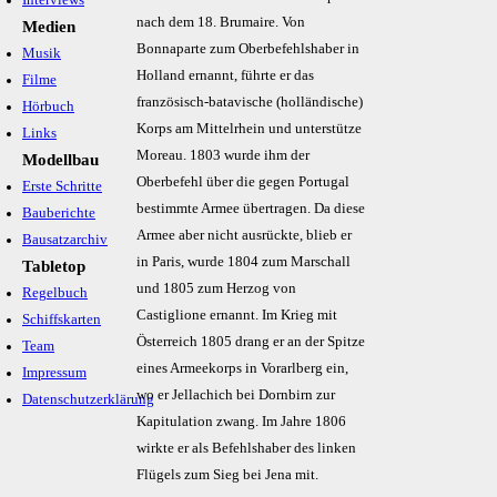
Interviews
nach dem 18. Brumaire. Von
Medien
Bonnaparte zum Oberbefehlshaber in
Musik
Holland ernannt, führte er das
Filme
französisch-batavische (holländische)
Hörbuch
Korps am Mittelrhein und unterstütze
Links
Moreau. 1803 wurde ihm der
Modellbau
Oberbefehl über die gegen Portugal
Erste Schritte
bestimmte Armee übertragen. Da diese
Bauberichte
Armee aber nicht ausrückte, blieb er
Bausatzarchiv
in Paris, wurde 1804 zum Marschall
Tabletop
und 1805 zum Herzog von
Regelbuch
Castiglione ernannt. Im Krieg mit
Schiffskarten
Österreich 1805 drang er an der Spitze
Team
eines Armeekorps in Vorarlberg ein,
Impressum
wo er Jellachich bei Dornbirn zur
Datenschutzerklärung
Kapitulation zwang. Im Jahre 1806
wirkte er als Befehlshaber des linken
Flügels zum Sieg bei Jena mit.