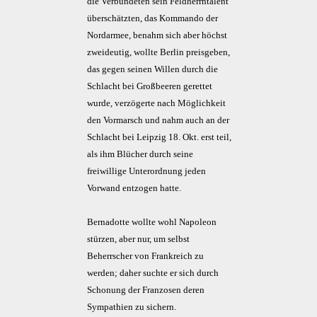
die Verbündeten sein Feldherrntalent
überschätzten, das Kommando der
Nordarmee, benahm sich aber höchst
zweideutig, wollte Berlin preisgeben,
das gegen seinen Willen durch die
Schlacht bei Großbeeren gerettet
wurde, verzögerte nach Möglichkeit
den Vormarsch und nahm auch an der
Schlacht bei Leipzig 18. Okt. erst teil,
als ihm Blücher durch seine
freiwillige Unterordnung jeden
Vorwand entzogen hatte.
Bernadotte wollte wohl Napoleon
stürzen, aber nur, um selbst
Beherrscher von Frankreich zu
werden; daher suchte er sich durch
Schonung der Franzosen deren
Sympathien zu sichern.