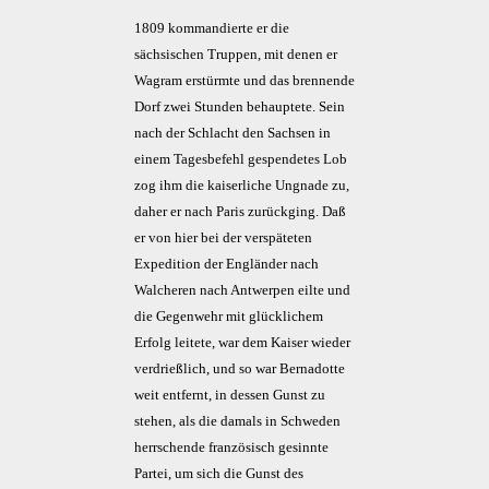
1809 kommandierte er die
sächsischen Truppen, mit denen er
Wagram erstürmte und das brennende
Dorf zwei Stunden behauptete. Sein
nach der Schlacht den Sachsen in
einem Tagesbefehl gespendetes Lob
zog ihm die kaiserliche Ungnade zu,
daher er nach Paris zurückging. Daß
er von hier bei der verspäteten
Expedition der Engländer nach
Walcheren nach Antwerpen eilte und
die Gegenwehr mit glücklichem
Erfolg leitete, war dem Kaiser wieder
verdrießlich, und so war Bernadotte
weit entfernt, in dessen Gunst zu
stehen, als die damals in Schweden
herrschende französisch gesinnte
Partei, um sich die Gunst des