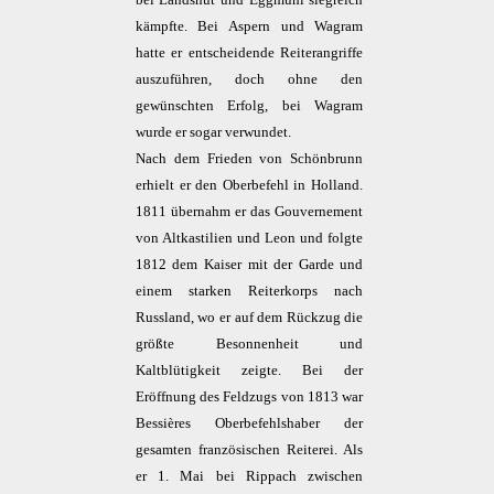
bei Landshut und Eggmühl siegreich
kämpfte. Bei Aspern und Wagram
hatte er entscheidende Reiterangriffe
auszuführen, doch ohne den
gewünschten Erfolg, bei Wagram
wurde er sogar verwundet.
Nach dem Frieden von Schönbrunn
erhielt er den Oberbefehl in Holland.
1811 übernahm er das Gouvernement
von Altkastilien und Leon und folgte
1812 dem Kaiser mit der Garde und
einem starken Reiterkorps nach
Russland, wo er auf dem Rückzug die
größte Besonnenheit und
Kaltblütigkeit zeigte. Bei der
Eröffnung des Feldzugs von 1813 war
Bessières Oberbefehlshaber der
gesamten französischen Reiterei. Als
er 1. Mai bei Rippach zwischen