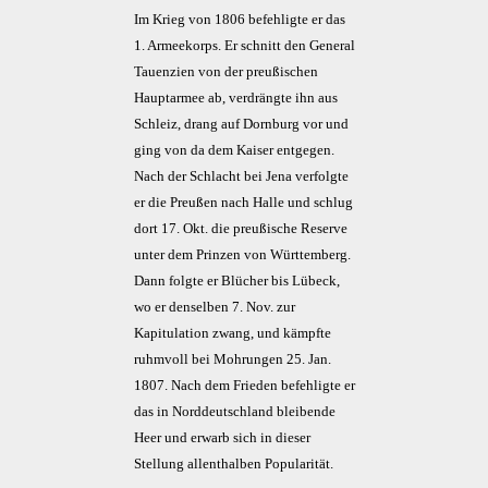
Im Krieg von 1806 befehligte er das
1. Armeekorps. Er schnitt den General
Tauenzien von der preußischen
Hauptarmee ab, verdrängte ihn aus
Schleiz, drang auf Dornburg vor und
ging von da dem Kaiser entgegen.
Nach der Schlacht bei Jena verfolgte
er die Preußen nach Halle und schlug
dort 17. Okt. die preußische Reserve
unter dem Prinzen von Württemberg.
Dann folgte er Blücher bis Lübeck,
wo er denselben 7. Nov. zur
Kapitulation zwang, und kämpfte
ruhmvoll bei Mohrungen 25. Jan.
1807. Nach dem Frieden befehligte er
das in Norddeutschland bleibende
Heer und erwarb sich in dieser
Stellung allenthalben Popularität.