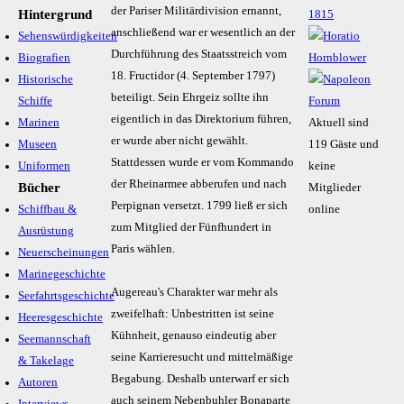
der Pariser Militärdivision ernannt,
Hintergrund
anschließend war er wesentlich an der
Sehenswürdigkeiten
Durchführung des Staatsstreich vom
Biografien
18. Fructidor (4. September 1797)
Historische
beteiligt. Sein Ehrgeiz sollte ihn
Schiffe
eigentlich in das Direktorium führen,
Marinen
Aktuell sind
er wurde aber nicht gewählt.
Museen
119 Gäste und
Stattdessen wurde er vom Kommando
Uniformen
keine
der Rheinarmee abberufen und nach
Bücher
Mitglieder
Perpignan versetzt. 1799 ließ er sich
Schiffbau &
online
zum Mitglied der Fünfhundert in
Ausrüstung
Paris wählen.
Neuerscheinungen
Marinegeschichte
Augereau's Charakter war mehr als
Seefahrtsgeschichte
zweifelhaft: Unbestritten ist seine
Heeresgeschichte
Kühnheit, genauso eindeutig aber
Seemannschaft
seine Karrieresucht und mittelmäßige
& Takelage
Begabung. Deshalb unterwarf er sich
Autoren
auch seinem Nebenbuhler Bonaparte