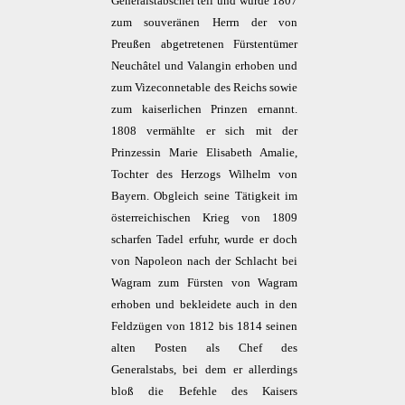
Generalstabschef teil und wurde 1807
zum souveränen Herrn der von
Preußen abgetretenen Fürstentümer
Neuchâtel und Valangin erhoben und
zum Vizeconnetable des Reichs sowie
zum kaiserlichen Prinzen ernannt.
1808 vermählte er sich mit der
Prinzessin Marie Elisabeth Amalie,
Tochter des Herzogs Wilhelm von
Bayern. Obgleich seine Tätigkeit im
österreichischen Krieg von 1809
scharfen Tadel erfuhr, wurde er doch
von Napoleon nach der Schlacht bei
Wagram zum Fürsten von Wagram
erhoben und bekleidete auch in den
Feldzügen von 1812 bis 1814 seinen
alten Posten als Chef des
Generalstabs, bei dem er allerdings
bloß die Befehle des Kaisers