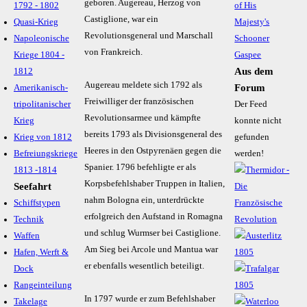
geboren. Augereau, Herzog von
1792 - 1802
of His
Castiglione, war ein
Quasi-Krieg
Majesty's
Revolutionsgeneral und Marschall
Napoleonische
Schooner
von Frankreich.
Kriege 1804 -
Gaspee
Aus dem
1812
Augereau meldete sich 1792 als
Forum
Amerikanisch-
Freiwilliger der französischen
tripolitanischer
Der Feed
Revolutionsarmee und kämpfte
Krieg
konnte nicht
bereits 1793 als Divisionsgeneral des
Krieg von 1812
gefunden
Heeres in den Ostpyrenäen gegen die
Befreiungskriege
werden!
Spanier. 1796 befehligte er als
1813 -1814
Korpsbefehlshaber Truppen in Italien,
Seefahrt
nahm Bologna ein, unterdrückte
Schiffstypen
erfolgreich den Aufstand in Romagna
Technik
und schlug Wurmser bei Castiglione.
Waffen
Am Sieg bei Arcole und Mantua war
Hafen, Werft &
er ebenfalls wesentlich beteiligt.
Dock
Rangeinteilung
In 1797 wurde er zum Befehlshaber
Takelage