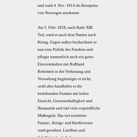
und ward 4. Nov. 1814 als Kronprinz
von Norwegen anerkannt.
Am 5. Febr. 1818, nach Karls XIII.
Tod, ward er auch dem Namen nach
König. Gegen außen beobachtete er
nun eine Politik des Friedens und
pflegte namentlich auch ein gutes
Einverständnis mit Rußland.
Reformen in der Verfassung und
Verwaltung begünstigte er nicht;
wohl aber handhabte er die
bestehenden Formen mit hoher
Einsicht, Gewissenhaftigkeit und
Humanität und traf viele ersprießliche
Maßregeln. Das tief zerrüttete
Finanz-, Kriegs- und Kreditwesen
ward geordnet, Landbau und