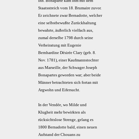
ihn. Bonaparte kam ihm mit dem
Staatsstreich vom 18. Brumaire zuvor.
Er zeichnete zwar Bernadotte, welcher
eine selbstbewußte Zurückhaltung
bewahrte, äußerlich vielfach aus,
zumal derselbe 1798 durch seine
Verheiratung mit Eugenie
Bernhardine Désirée Clary (geb. 8.
Nov. 1781), einer Kaufmannstochter
aus Marseille, der Schwager Joseph
Bonapartes geworden war; aber beide
Männer betrachteten sich fortan mit
Argwohn und Eifersucht.
In der Vendée, wo Milde und
Klugheit mehr bewirkten als
rücksichtslose Strenge, gelang es
1800 Bernadotte bald, einen neuen
Aufstand der Chouans zu