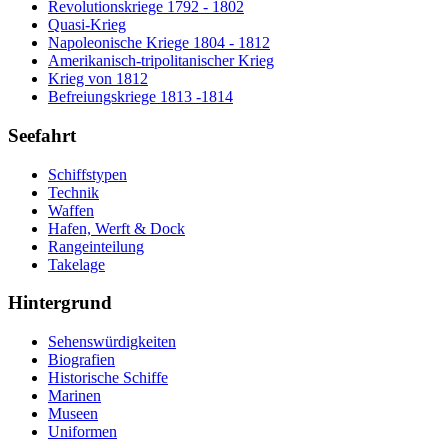
Revolutionskriege 1792 - 1802
Quasi-Krieg
Napoleonische Kriege 1804 - 1812
Amerikanisch-tripolitanischer Krieg
Krieg von 1812
Befreiungskriege 1813 -1814
Seefahrt
Schiffstypen
Technik
Waffen
Hafen, Werft & Dock
Rangeinteilung
Takelage
Hintergrund
Sehenswürdigkeiten
Biografien
Historische Schiffe
Marinen
Museen
Uniformen