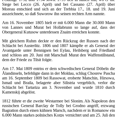
Siege bei Lecco (26. April) und bei Cassano (27. April) über
Moreau entschied und sich an der Trebbia 17., 18. und 19. Juni
auszeichnete, so daß Suworow ihn seinen rechten Arm nannte.
Am 16. November 1805 hielt er mit 6.000 Mann die 30.000 Mann
von Lannes und Murat bei Hollabrunn so lange auf, dass der
Obergeneral Kutusow unterdessen Znaim erreichen konnte.
Mit gleichem Ruhm deckte er den Rückzug der Russen nach der
Schlacht bei Austerlitz. 1806 und 1807 kämpfte er als General der
Avantgarde unter Bennigsen bei Eylau, Heilsberg und Friedland
und schloss am 20. Juni mit Marschall Murat den Waffenstillstand,
dem der Friede zu Tilsit folgte.
Am 17. Mai 1809 entriss er dem schwedischen General Döbeln die
Ålandinseln, befehligte dann in der Moldau, schlug Chosrew Pascha
am 16. September 1809 bei Rassowat, eroberte Matschin, Hirsowa,
Ismail und Braila, belagerte aber Silistria vergeblich, verlor die
Schlacht bei Tartariza am 3. November und wurde 1810 durch
Kamenskij abgelöst.
1812 führte er die zweite Westarmee bei Slonim. Als Napoleon den
russischen General Barclay de Tolly bei Grodno angriff, erzwang
Bagration durch einen kühnen Marsch, nachdem er in Romanow ein
6.000 Mann starkes polnisches Korps vernichtet und am 25. Juli den