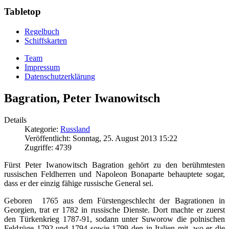
Tabletop
Regelbuch
Schiffskarten
Team
Impressum
Datenschutzerklärung
Bagration, Peter Iwanowitsch
Details
Kategorie:
Russland
Veröffentlicht: Sonntag, 25. August 2013 15:22
Zugriffe: 4739
Fürst Peter Iwanowitsch Bagration gehört zu den berühmtesten
russischen Feldherren und Napoleon Bonaparte behauptete sogar,
dass er der einzig fähige russische General sei.
Geboren 1765 aus dem Fürstengeschlecht der Bagrationen in
Georgien, trat er 1782 in russische Dienste. Dort machte er zuerst
den Türkenkrieg 1787-91, sodann unter Suworow die polnischen
Feldzüge 1792 und 1794 sowie 1799 den in Italien mit, wo er die