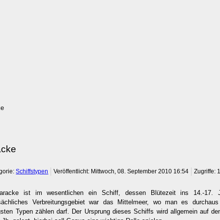
ke
acke
gorie:
Schiffstypen
Veröffentlicht: Mittwoch, 08. September 2010 16:54
Zugriffe:
aracke ist im wesentlichen ein Schiff, dessen Blütezeit ins 14.-17. Jh
sächliches Verbreitungsgebiet war das Mittelmeer, wo man es durchau
gsten Typen zählen darf. Der Ursprung dieses Schiffs wird allgemein auf d