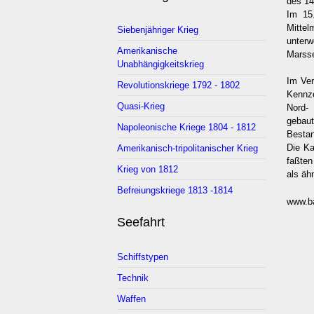
des 14
Im 15
Mittel
Siebenjähriger Krieg
unter
Amerikanische
Marsse
Unabhängigkeitskrieg
Im Ver
Revolutionskriege 1792 - 1802
Kennze
Quasi-Krieg
Nord- 
gebaut
Napoleonische Kriege 1804 - 1812
Bestan
Die Ka
Amerikanisch-tripolitanischer Krieg
faßte
Krieg von 1812
als äh
Befreiungskriege 1813 -1814
www.ba
Seefahrt
Schiffstypen
Technik
Waffen