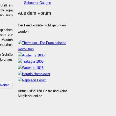
Schooner Gaspee
chiff im
rdeuropa
Aus dem Forum
ann auch
Der Feed konnte nicht gefunden
typisches
werden!
satz zur
3 Masten
nderheit
e Schiffe
durchaus
Weiter
Aktuell sind 178 Gäste und keine
Mitglieder online