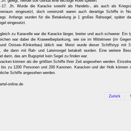
.Jh. gelegt, hierbei soll Genua eine wichtige Rolle spielen.
.-17. Jh. Wurde die Karacke sowohl als Handels-, als auch als Kriegss
merraum eingesetzt, doch vereinzelt waren auch derartige Schiffe in No
wegs. Anfangs wurden für die Betakelung je 1 großes Rahsegel, später d
gel eingesetzt.
gleich zu Karavelle war die Karacke länger, breiter und auch schwerer. Ein 
ichen war dabei die Kraweelbeplankung, wie sie im Mittelmeer (im Gegen
und Ostsee--Klinkerbau) üblich war. Meist wurde dieser Schiffstyp mit 
, die dann mit Rah- und Lateinsegel betakelt wurden. Eine weitere Beso
d darin, das am Bugspriet kein Segel zu finden war.
racken können als die größten Schiffe Ihrer Zeit angesehen werden. Einzeln
n bis zu 1200 Personen und 200 Kanonen. Karacken und der Holk können 
nliche Schiffe angesehen werden.
rtel-online.de
Zurück