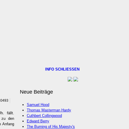
INFO SCHLIESSEN
Neue Beiträge
 10493
Samuel Hood
Thomas Masterman Hardy
. fällt.
Cuthbert Collingwood
s zu den
Edward Berry
en Anfang
The Burning of His Majesty's