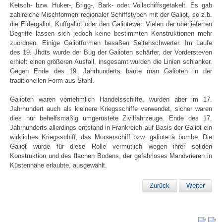
Ketsch- bzw. Huker-, Brigg-, Bark- oder Vollschiffsgetakelt. Es gab
zahlreiche Mischformen regionaler Schiffstypen mit der Galiot, so z.b.
die Eidergaliot, Kuffgaliot oder den Galiotewer. Vielen der überlieferten
Begriffe lassen sich jedoch keine bestimmten Konstruktionen mehr
zuordnen. Einige Galiotformen besaßen Seitenschwerter. Im Laufe
des 19. Jhdts wurde der Bug der Galioten schärfer, der Vordersteven
erhielt einen größeren Ausfall, insgesamt wurden die Linien schlanker.
Gegen Ende des 19. Jahrhunderts baute man Galioten in der
traditionellen Form aus Stahl.
Galioten waren vornehmlich Handelsschiffe, wurden aber im 17.
Jahrhundert auch als kleinere Kriegsschiffe verwendet, sicher waren
dies nur behelfsmäßig umgerüstete Zivilfahrzeuge. Ende des 17.
Jahrhunderts allerdings entstand in Frankreich auf Basis der Galiot ein
wirkliches Kriegsschiff, das Mörserschiff bzw. galiote à bombe. Die
Galiot wurde für diese Rolle vermutlich wegen ihrer soliden
Konstruktion und des flachen Bodens, der gefahrloses Manövrieren in
Küstennähe erlaubte, ausgewählt.
Zurück
Weiter