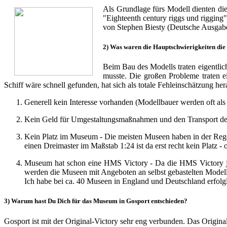
Als Grundlage fürs Modell dienten d
"Eighteenth century riggs und rigging
von Stephen Biesty (Deutsche Ausgabe
2) Was waren die Hauptschwierigkeiten die 
Beim Bau des Modells traten eigentli
musste. Die großen Probleme traten 
Schiff wäre schnell gefunden, hat sich als totale Fehleinschätzung h
Generell kein Interesse vorhanden (Modellbauer werden oft als l
Kein Geld für Umgestaltungsmaßnahmen und den Transport de
Kein Platz im Museum - Die meisten Museen haben in der Regel 
einen Dreimaster im Maßstab 1:24 ist da erst recht kein Platz
Museum hat schon eine HMS Victory - Da die HMS Victory ja e
werden die Museen mit Angeboten an selbst gebastelten Modellsc
Ich habe bei ca. 40 Museen in England und Deutschland erfolgl
3) Warum hast Du Dich für das Museum in Gosport entschieden?
Gosport ist mit der Original-Victory sehr eng verbunden. Das Origin