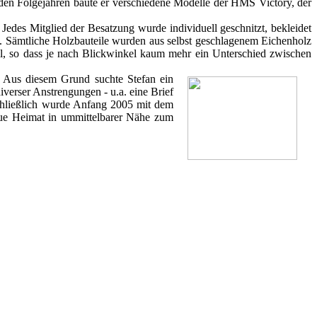
n den Folgejahren baute er verschiedene Modelle der HMS Victory, der
 Jedes Mitglied der Besatzung wurde individuell geschnitzt, bekleidet
n. Sämtliche Holzbauteile wurden aus selbst geschlagenem Eichenholz
ail, so dass je nach Blickwinkel kaum mehr ein Unterschied zwischen
. Aus diesem Grund suchte Stefan ein
iverser Anstrengungen - u.a. eine Brief
chließlich wurde Anfang 2005 mit dem
neue Heimat in ummittelbarer Nähe zum