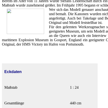
Bereits im Alter von 11 Jahren wurde Stefans Leidenschaft durch ein
Maßstab wurde zunehmend größer. Im Frühjahr 1995 begann er schließ
Wer sich das Modell genauer anschaut e
und bemalt. Die Kanonen wurden nicht
angefertigt. Auch bei Takelage und B
Original und Modell feststellbar ist.
Für den gelernten Werkzeugmacher sc
geeignetes Museum, um sein Modell auss
an die Queen wie auch ein Interview
maritimen Explosion Museum in Gosport, England ein geeigneter Ort
Original, der HMS Victory im Hafen von Portsmouth.
Eckdaten
Maßstab
1 : 24
Gesamtlänge
440 cm