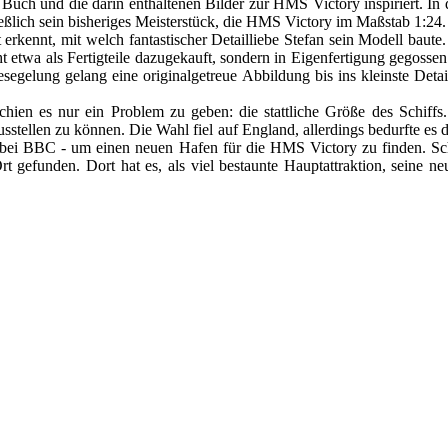
 Buch und die darin enthaltenen Bilder zur HMS Victory inspiriert. I
lich sein bisheriges Meisterstück, die HMS Victory im Maßstab 1:24.
rkennt, mit welch fantastischer Detailliebe Stefan sein Modell baute.
 etwa als Fertigteile dazugekauft, sondern in Eigenfertigung gegosse
esegelung gelang eine originalgetreue Abbildung bis ins kleinste Det
hien es nur ein Problem zu geben: die stattliche Größe des Schiffs
tellen zu können. Die Wahl fiel auf England, allerdings bedurfte es d
 bei BBC - um einen neuen Hafen für die HMS Victory zu finden. S
 gefunden. Dort hat es, als viel bestaunte Hauptattraktion, seine 