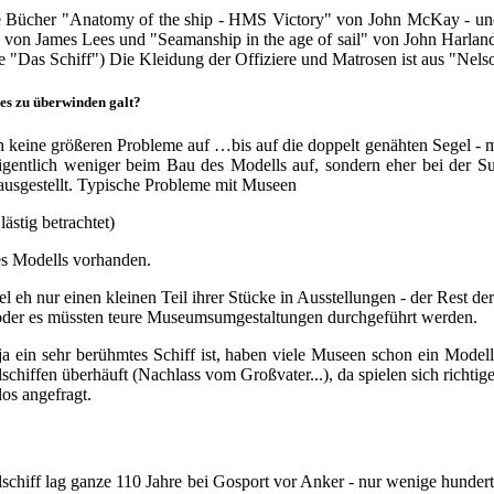
ie Bücher "Anatomy of the ship - HMS Victory" von John McKay - un
" von James Lees und "Seamanship in the age of sail" von John Harlan
 "Das Schiff") Die Kleidung der Offiziere und Matrosen ist aus "N
es zu überwinden galt?
ch keine größeren Probleme auf …bis auf die doppelt genähten Segel 
eigentlich weniger beim Bau des Modells auf, sondern eher bei der
erausgestellt. Typische Probleme mit Museen
ästig betrachtet)
s Modells vorhanden.
eh nur einen kleinen Teil ihrer Stücke in Ausstellungen - der Rest de
 - oder es müssten teure Museumsumgestaltungen durchgeführt werden.
in sehr berühmtes Schiff ist, haben viele Museen schon ein Modell v
hiffen überhäuft (Nachlass vom Großvater...), da spielen sich richtige
os angefragt.
alschiff lag ganze 110 Jahre bei Gosport vor Anker - nur wenige hunde