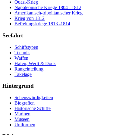
Quasi-Krieg
Napoleonische Kriege 1804 - 1812
Amerikanisch-tripolitanischer Krieg
Krieg von 1812
Befreiungskriege 1813 -1814
Seefahrt
Schiffstypen
Technik
Waffen
Hafen, Werft & Dock
Rangeinteilung
Takelage
Hintergrund
Sehenswürdigkeiten
Biografien
Historische Schiffe
Marinen
Museen
Uniformen