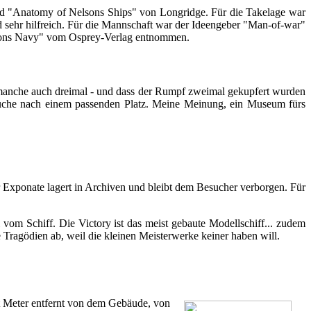
d "Anatomy of Nelsons Ships" von Longridge. Für die Takelage war
d sehr hilfreich. Für die Mannschaft war der Ideengeber "Man-of-war"
elsons Navy" vom Osprey-Verlag entnommen.
- manche auch dreimal - und dass der Rumpf zweimal gekupfert wurden
 Suche nach einem passenden Platz. Meine Meinung, ein Museum fürs
r Exponate lagert in Archiven und bleibt dem Besucher verborgen. Für
om Schiff. Die Victory ist das meist gebaute Modellschiff... zudem
 Tragödien ab, weil die kleinen Meisterwerke keiner haben will.
rt Meter entfernt von dem Gebäude, von