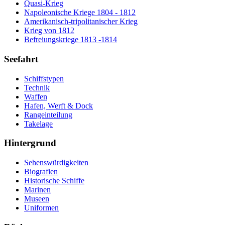
Quasi-Krieg
Napoleonische Kriege 1804 - 1812
Amerikanisch-tripolitanischer Krieg
Krieg von 1812
Befreiungskriege 1813 -1814
Seefahrt
Schiffstypen
Technik
Waffen
Hafen, Werft & Dock
Rangeinteilung
Takelage
Hintergrund
Sehenswürdigkeiten
Biografien
Historische Schiffe
Marinen
Museen
Uniformen