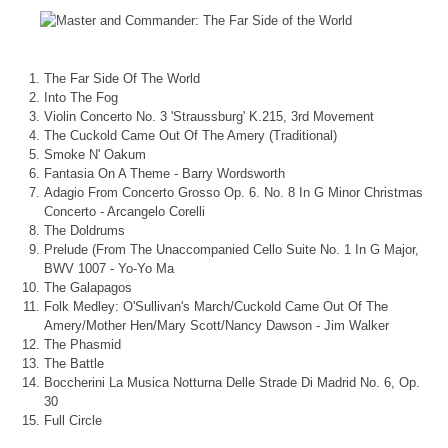
The Far Side Of The World
Into The Fog
Violin Concerto No. 3 'Straussburg' K.215, 3rd Movement
The Cuckold Came Out Of The Amery (Traditional)
Smoke N' Oakum
Fantasia On A Theme - Barry Wordsworth
Adagio From Concerto Grosso Op. 6. No. 8 In G Minor Christmas
Concerto - Arcangelo Corelli
The Doldrums
Prelude (From The Unaccompanied Cello Suite No. 1 In G Major,
BWV 1007 - Yo-Yo Ma
The Galapagos
Folk Medley: O'Sullivan's March/Cuckold Came Out Of The
Amery/Mother Hen/Mary Scott/Nancy Dawson - Jim Walker
The Phasmid
The Battle
Boccherini La Musica Notturna Delle Strade Di Madrid No. 6, Op.
30
Full Circle